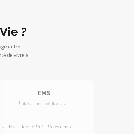
Vie ?
agé entre
té de vivre à
EMS
Établissement médico-social
✓
Institution de 50 à 150 résidents