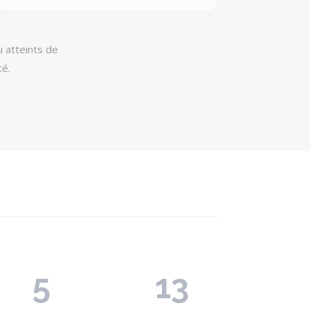
 atteints de
té.
5
13