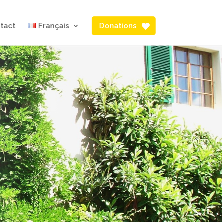
tact
Français
Donations