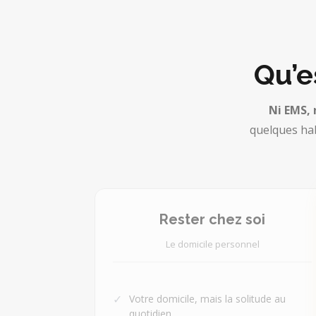
Qu’e
Ni EMS, 
quelques hab
Rester chez soi
Le domicile personnel
✓
Votre domicile, mais la solitude au
quotidien